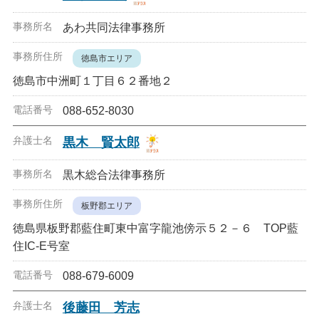
あわ共同法律事務所
徳島市エリア
徳島市中洲町１丁目６２番地２
088-652-8030
黒木 賢太郎
黒木総合法律事務所
板野郡エリア
徳島県板野郡藍住町東中富字龍池傍示５２－６ TOP藍
住IC-E号室
088-679-6009
後藤田 芳志