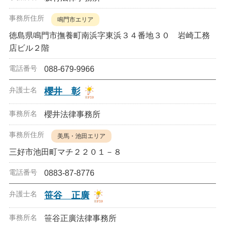
鳴門市エリア
徳島県鳴門市撫養町南浜字東浜３４番地３０ 岩崎工務
店ビル２階
088-679-9966
櫻井 彰
櫻井法律事務所
美馬・池田エリア
三好市池田町マチ２２０１－８
0883-87-8776
笹谷 正廣
笹谷正廣法律事務所