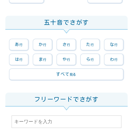
五十音でさがす
あ
か
さ
た
な
行
行
行
行
行
は
ま
や
ら
わ
行
行
行
行
行
すべて
見る
フリーワードでさがす