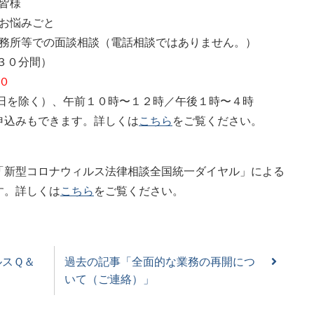
皆様
のお悩みごと
事務所等での面談相談（電話相談ではありません。）
（３０分間）
０
祝日を除く）、午前１０時〜１２時／午後１時〜４時
申込みもできます。詳しくは
こちら
をご覧ください。
「新型コロナウィルス法律相談全国統一ダイヤル」による
す。詳しくは
こちら
をご覧ください。
ルスＱ＆
過去の記事「全面的な業務の再開につ
いて（ご連絡）」