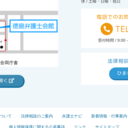
休 / 土曜・日曜・祝日
電話でのお
TE
TEL.
受付時間 / 9:00 -
法律相
ひま
で開く
ついて
法律相談のご案内
弁護士ナビ
新着情報・行事案内
個人情報保護に関する公表事項
リンク
サイトマップ